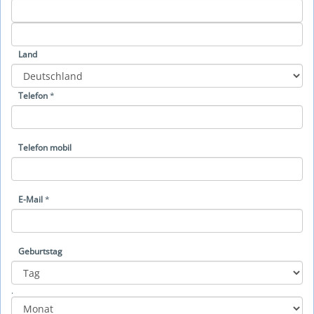
Land
Telefon
*
Telefon mobil
E-Mail
*
Geburtstag
Year
Month
Day
.