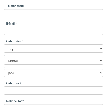
Telefon mobil
E-Mail
*
Geburtstag
*
Year
Month
Day
.
.
Geburtsort
Nationalität
*