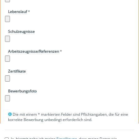
Lebenslauf
*
Schulzeugnisse
Arbeitszeugnisse/Referenzen
*
Zertifikate
Bewerbungsfoto
Die mit einem * markierten Felder sind Pflichtangaben, die für eine
korrekte Bewerbung unbedingt erforderlich sind.
Ja, hiermit gebe ich meine
Einwilligung
, dass meine Daten wie