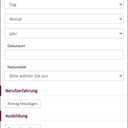
Year
Month
Day
.
.
Geburtsort
Nationalität
Berufserfahrung
Eintrag hinzufügen
Ausbildung