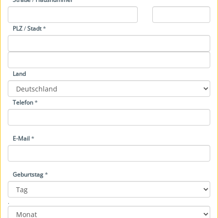
PLZ
/
Stadt
*
Land
Telefon
*
E-Mail
*
Geburtstag
*
Year
Month
Day
.