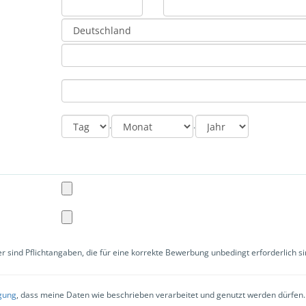
Year
Month
Day
.
.
r sind Pflichtangaben, die für eine korrekte Bewerbung unbedingt erforderlich si
igung
, dass meine Daten wie beschrieben verarbeitet und genutzt werden dürfen.