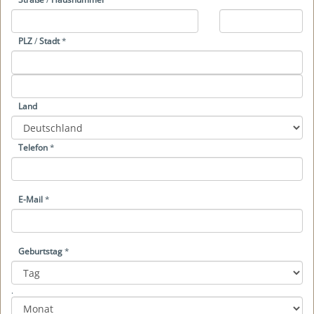
PLZ
/
Stadt
*
Land
Telefon
*
E-Mail
*
Geburtstag
*
Year
Month
Day
.