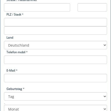
PLZ
/
Stadt
*
Land
Telefon mobil
*
E-Mail
*
Geburtstag
*
Year
Month
Day
.